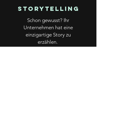
Storytelling
Schon gewusst? Ihr
Unternehmen hat eine
einzigartige Story zu
erzählen.
> Her damit!
TEXTE
Schluss mit Nebelkerzen!
Her mit klaren Worten und